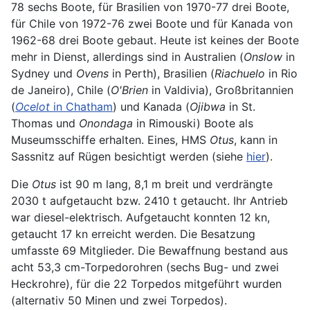
78 sechs Boote, für Brasilien von 1970-77 drei Boote,
für Chile von 1972-76 zwei Boote und für Kanada von
1962-68 drei Boote gebaut. Heute ist keines der Boote
mehr in Dienst, allerdings sind in Australien (
Onslow
in
Sydney und
Ovens
in Perth), Brasilien (
Riachuelo
in Rio
de Janeiro), Chile (
O'Brien
in Valdivia), Großbritannien
(
Ocelot
in Chatham
) und Kanada (
Ojibwa
in St.
Thomas und
Onondaga
in Rimouski) Boote als
Museumsschiffe erhalten. Eines, HMS
Otus
, kann in
Sassnitz auf Rügen besichtigt werden (siehe
hier
).
Die
Otus
ist 90 m lang, 8,1 m breit und verdrängte
2030 t aufgetaucht bzw. 2410 t getaucht. Ihr Antrieb
war diesel-elektrisch. Aufgetaucht konnten 12 kn,
getaucht 17 kn erreicht werden. Die Besatzung
umfasste 69 Mitglieder. Die Bewaffnung bestand aus
acht 53,3 cm-Torpedorohren (sechs Bug- und zwei
Heckrohre), für die 22 Torpedos mitgeführt wurden
(alternativ 50 Minen und zwei Torpedos).