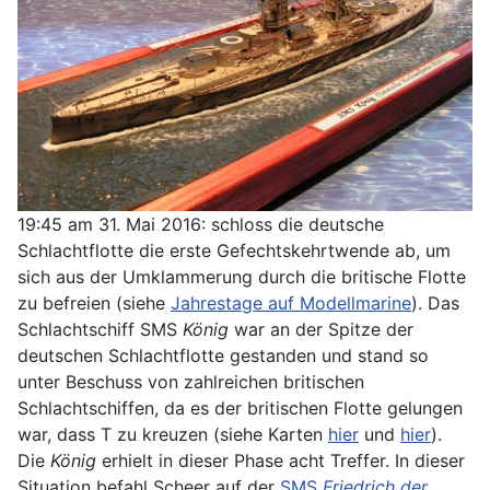
19:45 am 31. Mai 2016: schloss die deutsche
Schlachtflotte die erste Gefechtskehrtwende ab, um
sich aus der Umklammerung durch die britische Flotte
zu befreien (siehe
Jahrestage auf Modellmarine
). Das
Schlachtschiff SMS
König
war an der Spitze der
deutschen Schlachtflotte gestanden und stand so
unter Beschuss von zahlreichen britischen
Schlachtschiffen, da es der britischen Flotte gelungen
war, dass T zu kreuzen (siehe Karten
hier
und
hier
).
Die
König
erhielt in dieser Phase acht Treffer. In dieser
Situation befahl Scheer auf der
SMS
Friedrich der