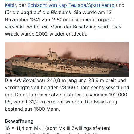
Kébir
, der
Schlacht von Kap Teulada/Spartivento
und
für die Jagd auf die
Bismarck
. Sie wurde am 13.
November 1941 von
U 81
mit nur einem Torpedo
versenkt, wobei ein Mann der Besatzung starb. Das
Wrack wurde 2002 wieder entdeckt.
Die
Ark Royal
war 243,8 m lang und 28,9 m breit und
verdrängte voll beladen 28.160 t. Ihre sechs Kessel und
drei Dampfturbinensätze leisteten zusammen 102.000
PS, womit 31,2 kn erreicht wurden. Die Besatzung
bestand aus 1600 Mann.
Bewaffnung
16 x 11,4 cm Mk I (acht Mk III Zwillingslafetten)