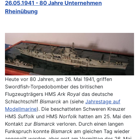
26.05.1941 - 80 Jahre Unternehmen
Rheinübung
Heute vor 80 Jahren, am 26. Mai 1941, griffen
Swordfish-Torpedobomber des britischen
Flugzeugträgers HMS
Ark Royal
das deutsche
Schlachtschiff
Bismarck
an (siehe
Jahrestage auf
Modellmarine
). Die beschatteten Schweren Kreuzer
HMS
Suffolk
und HMS
Norfolk
hatten am 25. Mai den
Kontakt zur
Bismarck
verloren. Durch einen langen
Funkspruch konnte
Bismarck
am gleichen Tag wieder
angepeilt werden, aber erst am Vormittag des 26. Mai