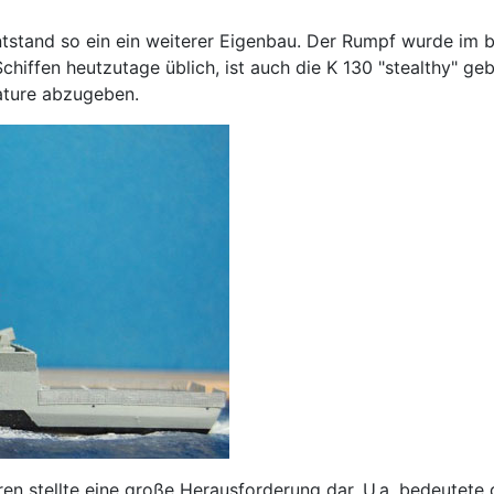
 entstand so ein ein weiterer Eigenbau. Der Rumpf wurde im
Schiffen heutzutage üblich, ist auch die K 130 "stealthy" ge
ature abzugeben.
ren stellte eine große Herausforderung dar. U.a. bedeutete