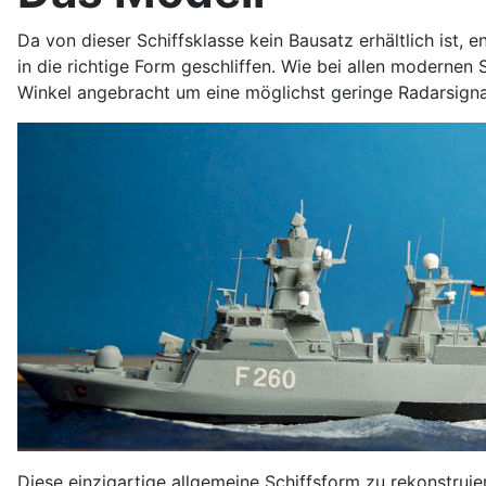
Da von dieser Schiffsklasse kein Bausatz erhältlich ist,
in die richtige Form geschliffen. Wie bei allen modernen 
Winkel angebracht um eine möglichst geringe Radarsign
Diese einzigartige allgemeine Schiffsform zu rekonstruie