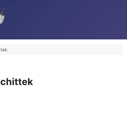
ttek
chittek