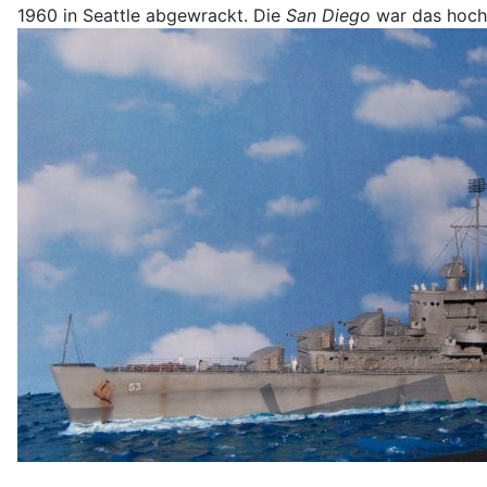
1960 in Seattle abgewrackt. Die
San Diego
war das hochd