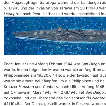
den Flugzeugträger
Saratoga
während der Landungen auf
5.11.1943 und der Invasion von Tarawa am 20.11.1943 war 
Lexington
nach Pearl Harbor und wurde anschließend in 
Ende Januar und Anfang Februar 1944 war
San Diego
an 
wurde. In den folgenden Monaten war sie an Angriffen au
Philippinensee am 19./20.6.44 sowie der Invasion auf Gu
wurde sie erneut bei Kämpfen um die Philippinen und bei
Kreuzer
Houston
und
Canberra
nach Ulithi. Anfang 1945 
auf Okinawa im März 1945. Am 27.8.1945 lief
San Diego
a
Yokosuka und der Übergabe des Schlachtschiffs
Nagato
4.11.1946 außer Dienst gestellt wurde. In Reserve wurde s