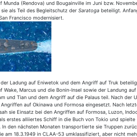
 Munda (Rendova) und Bougainville im Juni bzw. November
sie als Teil des Begleitschutz der
Saratoga
beteiligt. Anfa
San Francisco modernisiert.
der Ladung auf Eniwetok und dem Angriff auf Truk beteiligt
f Wake, Marcus und die Bonin-Insel sowie der Landung auf S
am und Tian und dem Angriff auf die Palaus teil. Nach der 
 Angriffen auf Okinawa und Formosa eingesetzt. Nach letzt
sah sie Einsatz bei den Angriffen auf Formosa, Luzon, Ind
ls erstes alliiertes Schiff in die Buch von Tokio und spielt
. In den nächsten Monaten transportierte sie Truppen zurüc
ie am 18.3.1949 in CLAA-53 umklassifiziert, aber nicht mehr