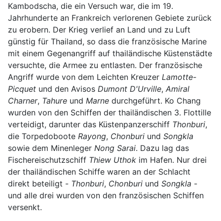
Kambodscha, die ein Versuch war, die im 19.
Jahrhunderte an Frankreich verlorenen Gebiete zurück
zu erobern. Der Krieg verlief an Land und zu Luft
günstig für Thailand, so dass die französische Marine
mit einem Gegenangriff auf thailändische Küstenstädte
versuchte, die Armee zu entlasten. Der französische
Angriff wurde von dem Leichten Kreuzer
Lamotte-
Picquet
und den Avisos
Dumont D'Urville
,
Amiral
Charner
,
Tahure
und
Marne
durchgeführt. Ko Chang
wurden von den Schiffen der thailändischen 3. Flottille
verteidigt, darunter das Küstenpanzerschiff
Thonburi
,
die Torpedoboote
Rayong
,
Chonburi
und
Songkla
sowie dem Minenleger
Nong Sarai
. Dazu lag das
Fischereischutzschiff
Thiew Uthok
im Hafen. Nur drei
der thailändischen Schiffe waren an der Schlacht
direkt beteiligt -
Thonburi
,
Chonburi
und
Songkla
-
und alle drei wurden von den französischen Schiffen
versenkt.