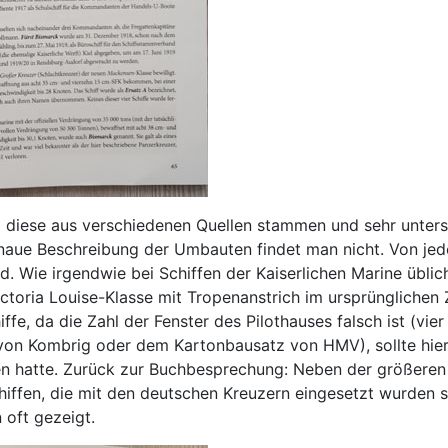
diese aus verschiedenen Quellen stammen und sehr unterschie
naue Beschreibung der Umbauten findet man nicht. Von jed
. Wie irgendwie bei Schiffen der Kaiserlichen Marine üblich
Victoria Louise-Klasse mit Tropenanstrich im ursprünglichen
hiffe, da die Zahl der Fenster des Pilothauses falsch ist (vie
on Kombrig oder dem Kartonbausatz von HMV), sollte hier vo
en hatte. Zurück zur Buchbesprechung: Neben der größeren Z
chiffen, die mit den deutschen Kreuzern eingesetzt wurden
 oft gezeigt.