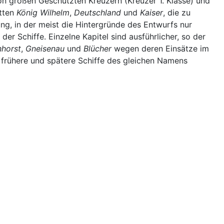
on großen Geschützten Kreuzern (Kreuzer 1. Klasse) und
atten
König Wilhelm
,
Deutschland
und
Kaiser
, die zu
ng, in der meist die Hintergründe des Entwurfs nur
er Schiffe. Einzelne Kapitel sind ausführlicher, so der
nhorst
,
Gneisenau
und
Blücher
wegen deren Einsätze im
 frühere und spätere Schiffe des gleichen Namens