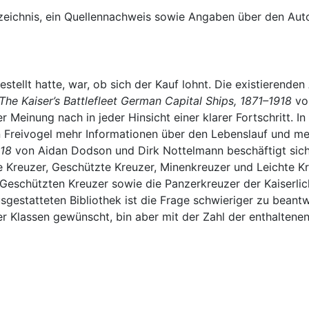
zeichnis, ein Quellennachweis sowie Angaben über den Auto
stellt hatte, war, ob sich der Kauf lohnt. Die existierenden
The Kaiser’s Battlefleet German Capital Ships, 1871–1918
von
Meinung nach in jeder Hinsicht einer klarer Fortschritt. In
n Freivogel mehr Informationen über den Lebenslauf und me
918
von Aidan Dodson und Dirk Nottelmann beschäftigt sich 
e Kreuzer, Geschützte Kreuzer, Minenkreuzer und Leichte K
 Geschützten Kreuzer sowie die Panzerkreuzer der Kaiserlich
sgestatteten Bibliothek ist die Frage schwieriger zu beant
er Klassen gewünscht, bin aber mit der Zahl der enthaltene