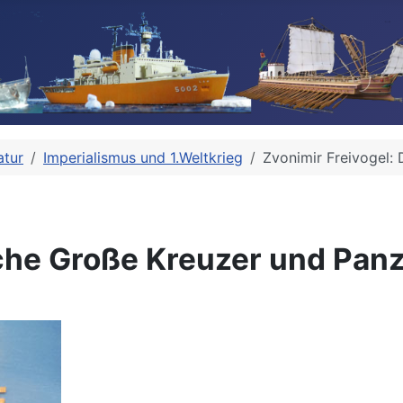
atur
Imperialismus und 1.Weltkrieg
Zvonimir Freivogel:
sche Große Kreuzer und Pan