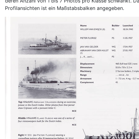
deren Anzahl von 1 bis 7 Photos pro Klasse schwankt. Daz
Profilansichten ist ein Maßstabsbalken angegeben.