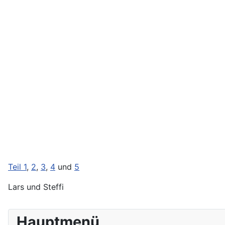
Teil 1
,
2
,
3
,
4
und
5
Lars und Steffi
Hauptmenü