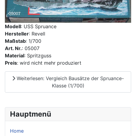
Modell
: USS Spruance
Hersteller
: Revell
Maßstab
: 1/700
Art. Nr.
: 05007
Material
: Spritzguss
Preis
: wird nicht mehr produziert
Weiterlesen: Vergleich Bausätze der Spruance-
Klasse (1/700)
Hauptmenü
Home