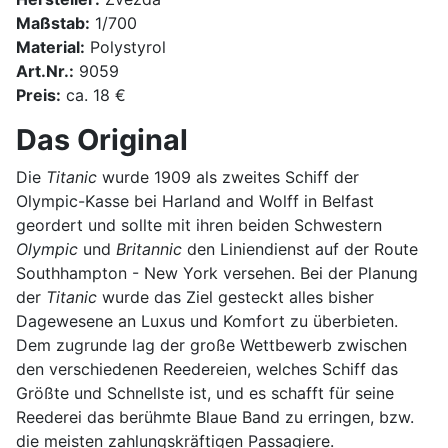
Maßstab:
1/700
Material:
Polystyrol
Art.Nr.:
9059
Preis:
ca. 18 €
Das Original
Die
Titanic
wurde 1909 als zweites Schiff der
Olympic-Kasse bei Harland and Wolff in Belfast
geordert und sollte mit ihren beiden Schwestern
Olympic
und
Britannic
den Liniendienst auf der Route
Southhampton - New York versehen. Bei der Planung
der
Titanic
wurde das Ziel gesteckt alles bisher
Dagewesene an Luxus und Komfort zu überbieten.
Dem zugrunde lag der große Wettbewerb zwischen
den verschiedenen Reedereien, welches Schiff das
Größte und Schnellste ist, und es schafft für seine
Reederei das berühmte Blaue Band zu erringen, bzw.
die meisten zahlungskräftigen Passagiere.