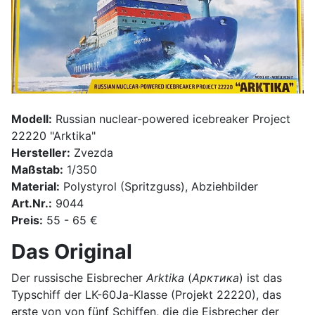
Modell:
Russian nuclear-powered icebreaker Project
22220 "Arktika"
Hersteller:
Zvezda
Maßstab:
1/350
Material:
Polystyrol (Spritzguss), Abziehbilder
Art.Nr.:
9044
Preis:
55 - 65 €
Das Original
Der russische Eisbrecher
Arktika
(
Арктика
) ist das
Typschiff der LK-60Ja-Klasse (Projekt 22220), das
erste von von fünf Schiffen, die die Eisbrecher der