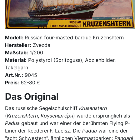
Modell:
Russian four-masted barque Kruzenshtern
Hersteller:
Zvezda
Maßstab:
1/200
Material:
Polystyrol (Spritzguss), Abziehbilder,
Takelgarn
Art.Nr.:
9045
Preis:
62-80 €
Das Original
Das russische Segelschulschiff
Krusenstern
(
Kruzenshtern
,
Крузенште́рн
) wurde ursprünglich als
Padua
gebaut und war einer der berühmten Flying P-
Liner der Reederei F. Laeisz. Die
Padua
war eine der
"acht Schwestern", ähnlichen Viermastbarken:
Pangani