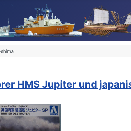
oshima
örer HMS Jupiter und japani