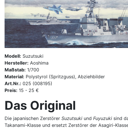
Modell:
Suzutsuki
Hersteller:
Aoshima
Maßstab:
1/700
Material:
Polystyrol (Spritzguss), Abziehbilder
Art.Nr.:
025 (008195)
Preis:
15 - 25 €
Das Original
Die japanischen Zerstörer
Suzutsuki
und
Fuyuzuki
sind da
Takanami-Klasse und ersetzt Zerstörer der Asagiri-Klass