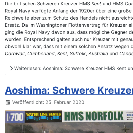
Die britischen Schweren Kreuzer HMS
Kent
und HMS
Cor
Royal Navy verfügte Anfang der 1920er über eine große Z
Reichweite aber zum Schutz des Handels nicht ausreichte
Ersatz. Da im Washingtoner Flottenvertrag für Kreuzer 
ging die Royal Navy davon aus, dass mögliche Gegner de
wurden. Entsprechend galten auch nur Kreuzer mit genau d
obwohl klar war, dass mit einem solchen Ansatz wegen d
Cornwall
,
Cumberland
,
Kent
,
Suffolk
,
Australia
und
Canbe
Weiterlesen: Aoshima: Schwere Kreuzer HMS Kent u
Aoshima: Schwere Kreuzer
Details
Veröffentlicht: 25. Februar 2020