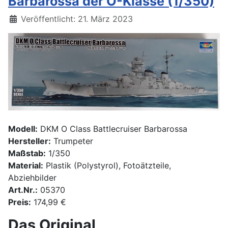
Barbarossa der O-Klasse (1/350)
Details
Veröffentlicht: 21. März 2023
Modell:
DKM O Class Battlecruiser Barbarossa
Hersteller:
Trumpeter
Maßstab:
1/350
Material:
Plastik (Polystyrol), Fotoätzteile,
Abziehbilder
Art.Nr.:
05370
Preis:
174,99 €
Das Original