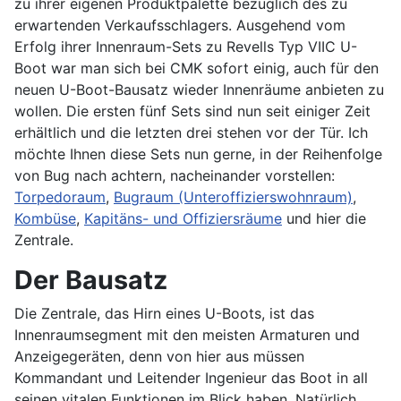
zu ihrer eigenen Produktpalette bezüglich des zu
erwartenden Verkaufsschlagers. Ausgehend vom
Erfolg ihrer Innenraum-Sets zu Revells Typ VIIC U-
Boot war man sich bei CMK sofort einig, auch für den
neuen U-Boot-Bausatz wieder Innenräume anbieten zu
wollen. Die ersten fünf Sets sind nun seit einiger Zeit
erhältlich und die letzten drei stehen vor der Tür. Ich
möchte Ihnen diese Sets nun gerne, in der Reihenfolge
von Bug nach achtern, nacheinander vorstellen:
Torpedoraum
,
Bugraum (Unteroffizierswohnraum)
,
Kombüse
,
Kapitäns- und Offiziersräume
und hier die
Zentrale.
Der Bausatz
Die Zentrale, das Hirn eines U-Boots, ist das
Innenraumsegment mit den meisten Armaturen und
Anzeigegeräten, denn von hier aus müssen
Kommandant und Leitender Ingenieur das Boot in all
seinen vitalen Funktionen im Blick haben. Natürlich