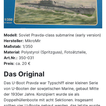
Modell:
Soviet Pravda-class submarine (early version)
Hersteller:
MikroMir
Maßstab:
1/350
Material:
Polystyrol (Spritzguss), Fotoätzteile,
Art.Nr.:
350-031
Preis:
ca. 20 €
Das Original
Das U-Boot
Pravda
war Typschiff einer kleinen Serie
von U-Booten der sowjetischen Marine, gebaut Mitte
der 1930er Jahre. Konzipiert wurde sie als
Doppelhüllenboote mit acht Sektionen. Insgesamt
sollten vier U-Boote gebaut werden, das letzte wurde