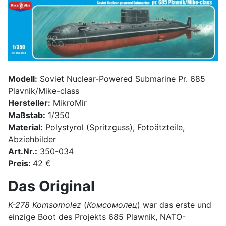
Modell:
Soviet Nuclear-Powered Submarine Pr. 685
Plavnik/Mike-class
Hersteller:
MikroMir
Maßstab:
1/350
Material:
Polystyrol (Spritzguss), Fotoätzteile,
Abziehbilder
Art.Nr.:
350-034
Preis:
42 €
Das Original
K-278
Komsomolez
(
Комсомолец
) war das erste und
einzige Boot des Projekts 685 Plawnik, NATO-