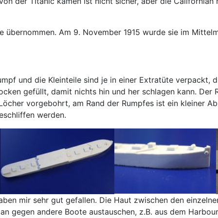
 von der Titanic kamen ist nicht sicher, aber die Californi
rine übernommen. Am 9. November 1915 wurde sie im Mittelm
mpf und die Kleinteile sind je in einer Extratüte verpackt, 
cken gefüllt, damit nichts hin und her schlagen kann. Der 
e Löcher vorgebohrt, am Rand der Rumpfes ist ein kleiner Ab
eschliffen werden.
aben mir sehr gut gefallen. Die Haut zwischen den einzelnen
e man gegen andere Boote austauschen, z.B. aus dem Harbou