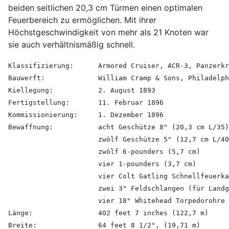
beiden seitlichen 20,3 cm Türmen einen optimalen
Feuerbereich zu ermöglichen. Mit ihrer
Höchstgeschwindigkeit von mehr als 21 Knoten war
sie auch verhältnismäßig schnell.
Klassifizierung:
Armored Cruiser, ACR-3, Panzerkr
Bauwerft:
William Cramp & Sons, Philadelph
Kiellegung:
2. August 1893
Fertigstellung:
11. Februar 1896
Kommissionierung:
1. Dezember 1896
Bewaffnung:
acht Geschütze 8" (20,3 cm L/35)
zwölf Geschütze 5" (12,7 cm L/40
zwölf 6-pounders (5,7 cm)
vier 1-pounders (3,7 cm)
vier Colt Gatling Schnellfeuerka
zwei 3" Feldschlangen (für Landg
vier 18" Whitehead Torpedorohre 
Länge:
402 feet 7 inches (122,7 m)
Breite:
64 feet 8 1/2", (19,71 m)