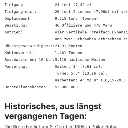
Tiefgang:
24 feet (7,32 m)
Tiefgang max.:
26 feet 2 inches (7,98m) mit vol
Deplacement:
9.215 tons (Tonnen)
Besatzung:
46 Offiziere und 470 Mann
Antrieb:
vier vertikale, dreifach Expansi
und zwei Schrauben erbrachten ei
Höchstgeschwindigkeit:
21.91 Knoten
Kohlenvorrat:
1.461 Tonnen
Reichweite bei 10 ktn:
5.110 nautische Meilen
Panzerung:
Seiten: 3" (7,61 cm),
Türme: 5.5" (13,96 cm),
Barbetten: 4" to 8" (10,15-20,3 
Herstellungskosten:
$2.986.000
Historisches, aus längst
vergangenen Tagen:
Die Brooklyn lief am 2. Oktober 1895 in Philadelphia