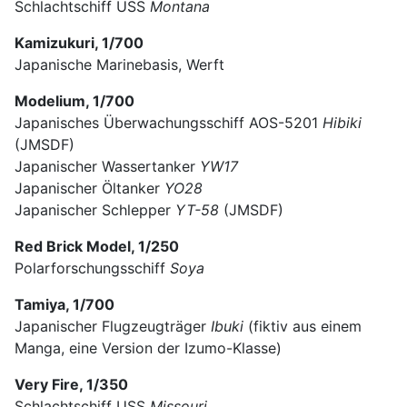
Schlachtschiff USS
Montana
Kamizukuri, 1/700
Japanische Marinebasis, Werft
Modelium, 1/700
Japanisches Überwachungsschiff AOS-5201
Hibiki
(JMSDF)
Japanischer Wassertanker
YW17
Japanischer Öltanker
YO28
Japanischer Schlepper
YT-58
(JMSDF)
Red Brick Model, 1/250
Polarforschungsschiff
Soya
Tamiya, 1/700
Japanischer Flugzeugträger
Ibuki
(fiktiv aus einem
Manga, eine Version der Izumo-Klasse)
Very Fire, 1/350
Schlachtschiff USS
Missouri