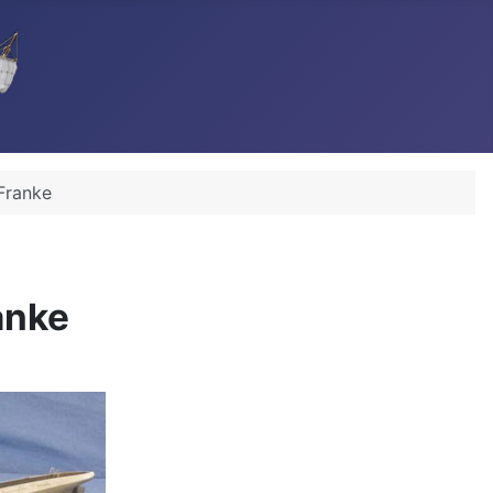
Franke
anke