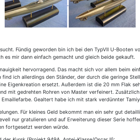
esucht. Fündig geworden bin ich bei den TypVII U-Booten 
ch es mir dann einfach gemacht und gleich beide gekauft.
sgenauigkeit hervorragend. Das macht sich vor allem beim e
find ich allerdings den Ständer, der durch die geringe Stel
ine Eigenkreation ersetzt. Außerdem ist die 20 mm Flak sehr
 mit gedrehten Rohren von Master verfeinert. Zusätzlich i
l Emaillefarbe. Gealtert habe ich mit stark verdünnter Tam
 gelungen. Für kleines Geld bekommt man ein sehr gut detail
vell nur gratulieren und auf Erweiterung dieser Serie hof
en fortgesetzt werden würde.
d der
Kursk
(Projekt 949A, Antej-Klasse/Oscar II):