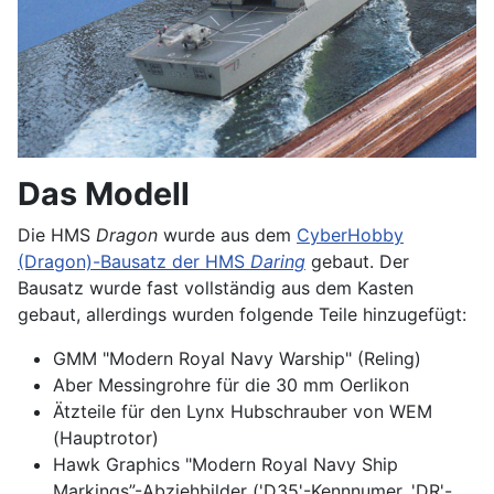
Das Modell
Die HMS
Dragon
wurde aus dem
CyberHobby
(Dragon)-Bausatz der HMS
Daring
gebaut. Der
Bausatz wurde fast vollständig aus dem Kasten
gebaut, allerdings wurden folgende Teile hinzugefügt:
GMM "Modern Royal Navy Warship" (Reling)
Aber Messingrohre für die 30 mm Oerlikon
Ätzteile für den Lynx Hubschrauber von WEM
(Hauptrotor)
Hawk Graphics "Modern Royal Navy Ship
Markings”-Abziehbilder ('D35'-Kennnumer, 'DR'-